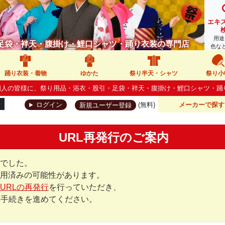
エキ
用途
足袋・袢天・腹掛け・鯉口シャツ・踊り衣装の専門店
色な
踊り衣装・着物
ゆかた
祭り半天・シャツ
祭り小
人・個人の皆様に、祭り用品・浴衣・股引・足袋・袢天・腹掛け・鯉口シャツ・
(無料)
メーカーで探す
ログイン
新規ユーザー登録
URL再発行のご案内
でした。
用済みの可能性があります。
URLの再発行
を行っていただき、
録手続きを進めてください。