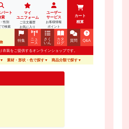
スパート
ユーザー
マイ
カート
検索
サービス
ユニフォーム
精算
・性別
お客様情報
ご注文履歴
どで検索
ポイント
お気に入り
ニュ
さく
カタ
特集
質問
Q&A
物
ース
いん
ログ
踊り衣装をご提供するオンラインショップです。
素材・形状・色で探す
商品分類で探す