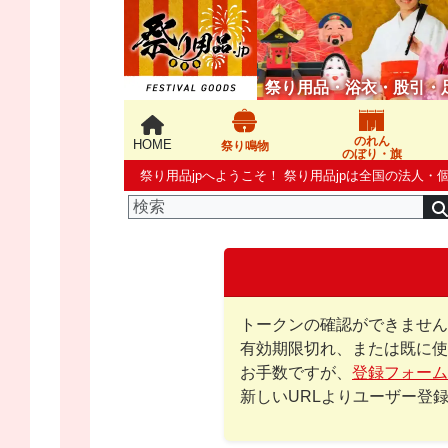
祭り用品・浴衣・股引・
のれん
HOME
祭り鳴物
のぼり・旗
祭り用品jpへようこそ！ 祭り用品jpは全国の法
トークンの確認ができません
有効期限切れ、または既に使
お手数ですが、
登録フォーム
新しいURLよりユーザー登