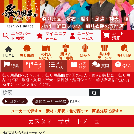
祭り用品・浴衣・股引・足袋・袢天・腹
掛け・鯉口シャツ・踊り衣装の専門店
カート
エキスパー
マイ ユニフ
ユーザー
清算
ト 検索
ォーム
サービス
のれん
踊り衣
祭り半
HOME
祭り鳴物
ゆかた
祭り小物
のぼり・
装・着物
天・シャ
旗
ツ
ニュ
さく
カタ
特集
質問
Q&A
ース
いん
ログ
祭り用品jpへようこそ！ 祭り用品jpは全国の法人・個人の皆様に、祭り用
品・浴衣・股引・足袋・袢天・腹掛け・鯉口シャツ・踊り衣装をご提供す
るオンラインショップです。
(無料)
ログイン
新規ユーザー登録
メーカーで探す
素材・形状・色で探す
商品分類で探す
カスタマーサポートメニュー
お支払方法について