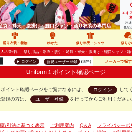
エキ
用途
足袋・袢天・腹掛け・鯉口シャツ・踊り衣装の専門店
色な
踊り衣装・着物
ゆかた
祭り半天・シャツ
祭り小
人・個人の皆様に、祭り用品・浴衣・股引・足袋・袢天・腹掛け・鯉口シャツ・
(無料)
メーカーで探す
ログイン
新規ユーザー登録
Uniform１ポイント確認ページ
orm１ポイント確認ページをご覧になるには、
して
ログイン
未登録の方は、
を行ってからご利用ください
ユーザー登録
商取引法に基づく表示
ご利用案内
Q＆A
プライバシーポ