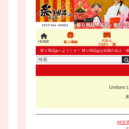
祭り用品・浴衣・股引・
のれん
HOME
祭り鳴物
のぼり・旗
祭り用品jpへようこそ！ 祭り用品jpは全国の法
Unif
特定