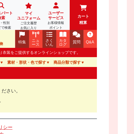
スパート
ユーザー
マイ
カート
検索
サービス
ユニフォーム
精算
・性別
お客様情報
ご注文履歴
どで検索
ポイント
お気に入り
ニュ
さく
カタ
特集
質問
Q&A
物
ース
いん
ログ
踊り衣装をご提供するオンラインショップです。
素材・形状・色で探す
商品分類で探す
ください。
。
リシー