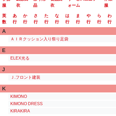
服
衣
品
衣
ォーム
服
英
あ
か
さ
た
な
は
ま
や
ら
わ
数
行
行
行
行
行
行
行
行
行
行
A
ＡＩＲクッション入り祭り足袋
E
ELEX光る
J
Ｊ.フロント建装
K
KIMONO
KIMONO DRESS
KIRAKIRA