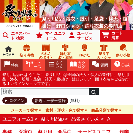
祭り用品・浴衣・股引・足袋・袢天・腹
掛け・鯉口シャツ・踊り衣装の専門店
カート
エキスパー
マイ ユニフ
ユーザー
清算
ト 検索
ォーム
サービス
のれん
踊り衣
祭り半
HOME
祭り鳴物
ゆかた
祭り小物
のぼり・
装・着物
天・シャ
旗
ツ
ニュ
さく
カタ
特集
質問
Q&A
ース
いん
ログ
祭り用品jpへようこそ！ 祭り用品jpは全国の法人・個人の皆様に、祭り用
品・浴衣・股引・足袋・袢天・腹掛け・鯉口シャツ・踊り衣装をご提供す
るオンラインショップです。
(無料)
ログイン
新規ユーザー登録
メーカーで探す
素材・形状・色で探す
商品分類で探す
ユニフォーム1 >
祭り用品jp
>
品名さくいん
>
A
事務
医療白
祭り用
食品白
サービスユニフ
作業