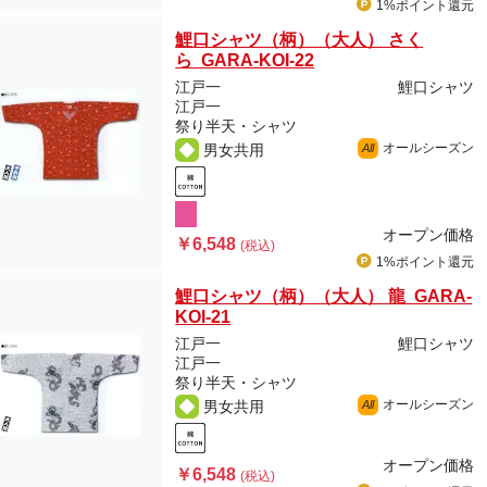
1%ポイント
還元
鯉口シャツ（柄）（大人） さく
ら GARA-KOI-22
江戸一
鯉口シャツ
江戸一
祭り半天・シャツ
オールシーズン
男女共用
All
オープン価格
￥6,548
(税込)
1%ポイント
還元
鯉口シャツ（柄）（大人） 龍 GARA-
KOI-21
江戸一
鯉口シャツ
江戸一
祭り半天・シャツ
オールシーズン
男女共用
All
オープン価格
￥6,548
(税込)