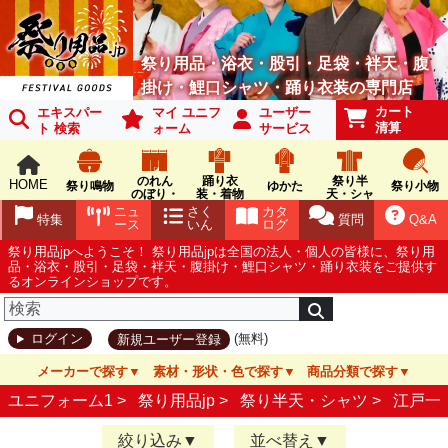
祭り用品・浴衣・股引・足袋・袢天・腹
掛け・鯉口シャツ・踊り衣装の専門店
カート
エキスパー
マイ ユニフ
ユーザー
清算
ト 検索
ォーム
サービス
のれん
踊り衣
祭り半
HOME
祭り鳴物
ゆかた
祭り小物
のぼり・
装・着物
天・シャ
旗
ツ
ニュ
さく
カタ
特集
質問
Q&A
ース
いん
ログ
祭り用品jpへようこそ！ 祭り用品jpは全国の法人・個人の皆様に、祭り用
品・浴衣・股引・足袋・袢天・腹掛け・鯉口シャツ・踊り衣装をご提供す
るオンラインショップです。
(無料)
ログイン
新規ユーザー登録
メーカーで探す
素材・形状・色で探す
商品分類で探す
ユニフォーム1 >
祭り用品jp
>
祭り半天・シャツ
>
江戸一
絞り込み
並べ替え