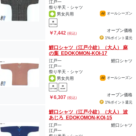
江戸一
祭り半天・シャツ
オールシーズン
男女共用
All
オープン価格
￥7,442
(税込)
1%ポイント
還元
鯉口シャツ（江戸小紋）（大人） 麻
の葉 EDOKOMON-KOI-17
江戸一
鯉口シャツ
江戸一
祭り半天・シャツ
オールシーズン
男女共用
All
オープン価格
￥6,307
(税込)
1%ポイント
還元
鯉口シャツ（江戸小紋）（大人） 波
あじろ EDOKOMON-KOI-15
江戸一
鯉口シャツ
江戸一