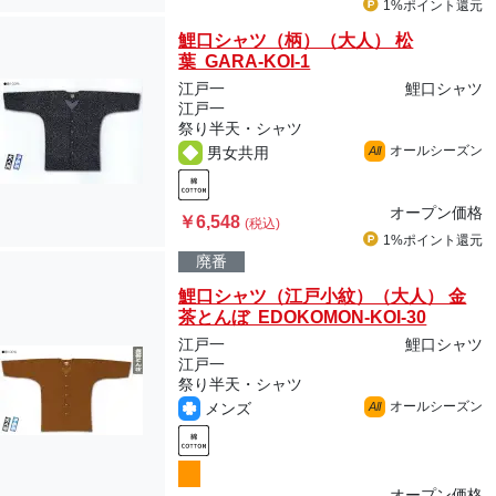
1%ポイント
還元
鯉口シャツ（柄）（大人） 松
葉 GARA-KOI-1
江戸一
鯉口シャツ
江戸一
祭り半天・シャツ
オールシーズン
男女共用
All
オープン価格
￥6,548
(税込)
1%ポイント
還元
廃番
鯉口シャツ（江戸小紋）（大人） 金
茶とんぼ EDOKOMON-KOI-30
江戸一
鯉口シャツ
江戸一
祭り半天・シャツ
オールシーズン
メンズ
All
オープン価格