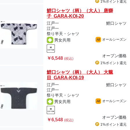
1%ポイント
還元
鯉口シャツ（柄）（大人） 唐獅
子 GARA-KOI-20
江戸一
鯉口シャツ
江戸一
祭り半天・シャツ
オールシーズン
男女共用
All
オープン価格
￥6,548
(税込)
1%ポイント
還元
鯉口シャツ（柄）（大人） 大籠
目 GARA-KOI-19
江戸一
鯉口シャツ
江戸一
祭り半天・シャツ
オールシーズン
男女共用
All
オープン価格
￥6,548
(税込)
1%ポイント
還元