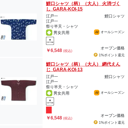
鯉口シャツ（柄）（大人） 火消づく
し GARA-KOI-15
江戸一
鯉口シャツ
江戸一
祭り半天・シャツ
オールシーズン
男女共用
All
オープン価格
￥6,548
(税込)
1%ポイント
還元
鯉口シャツ（柄）（大人） 網代えん
じ GARA-KOI-13
江戸一
鯉口シャツ
江戸一
祭り半天・シャツ
オールシーズン
男女共用
All
オープン価格
￥6,548
(税込)
1%ポイント
還元