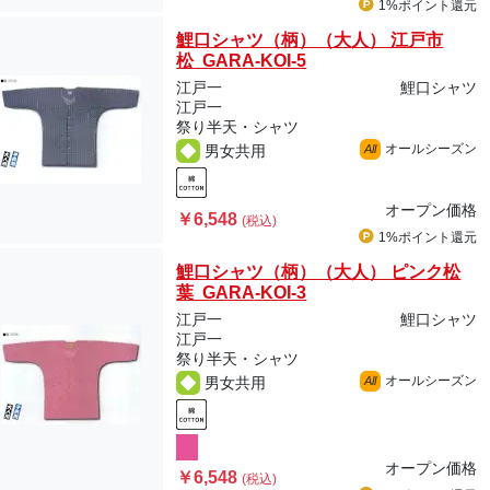
1%ポイント
還元
鯉口シャツ（柄）（大人） 江戸市
松 GARA-KOI-5
江戸一
鯉口シャツ
江戸一
祭り半天・シャツ
オールシーズン
男女共用
All
オープン価格
￥6,548
(税込)
1%ポイント
還元
鯉口シャツ（柄）（大人） ピンク松
葉 GARA-KOI-3
江戸一
鯉口シャツ
江戸一
祭り半天・シャツ
オールシーズン
男女共用
All
オープン価格
￥6,548
(税込)