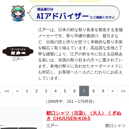
江戸一は、日本の粋な祭り装束を製造する老舗
メーカーです。祭り半纏や腹掛け、股引きな
ど、伝統の技と誇りが息づく本格的な祭り衣装
を幅広く取り揃えています。高品質な生地と丁
寧な縫製により、江戸の粋を今に伝える品格あ
江戸一
る装いは、全国の祭り好きの方々に愛されてい
ます。各地の祭りに合わせたオーダーメイドに
も対応し、お客様一人一人のこだわりにお応え
しています。
<<
<
1
2
3
4
5
6
7
8
9
>
>>
（206件中、151～175件目）
鯉口シャツ（注染）（大人） くぎぬ
き CHUUSEN-KOI-5
江戸一
鯉口シャツ