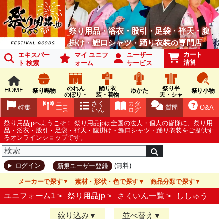
祭り用品・浴衣・股引・足袋・袢天・腹
掛け・鯉口シャツ・踊り衣装の専門店
カート
エキスパー
マイ ユニフ
ユーザー
清算
ト 検索
ォーム
サービス
のれん
踊り衣
祭り半
HOME
祭り鳴物
ゆかた
祭り小物
のぼり・
装・着物
天・シャ
旗
ツ
ニュ
さく
カタ
特集
質問
Q&A
ース
いん
ログ
祭り用品jpへようこそ！ 祭り用品jpは全国の法人・個人の皆様に、祭り用
品・浴衣・股引・足袋・袢天・腹掛け・鯉口シャツ・踊り衣装をご提供す
るオンラインショップです。
(無料)
ログイン
新規ユーザー登録
メーカーで探す
素材・形状・色で探す
商品分類で探す
ユニフォーム1 >
祭り用品jp
>
さくいん一覧
>
ししゅう
絞り込み
並べ替え