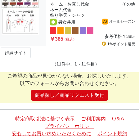
ネーム・お直し代金
その他
ネーム代金
祭り半天・シャツ
オールシーズン
男女共用
All
参考価格
￥385-
￥385
(税込)
1%ポイント
還元
姉妹サイト
（11件中、1～11件目）
ご希望の商品が見つからない場合、お探しいたします。
以下のフォームからお問い合わせください。
商品探し／商品リクエスト受付
特定商取引法に基づく表示
ご利用案内
Q＆A
プライバシーポリシー
安心してお買い求めいただくために
ポイント規約