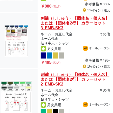
参考価格
￥880-
￥880
(税込)
1%ポイント
還元
刺繍（ししゅう）【団体名・個人名】
または 【団体名2行】 カラーセット
3 EMB-SK3
ネーム・お直し代金
その他
ネーム代金
祭り半天・シャツ
オールシーズン
男女共用
All
参考価格
￥495-
￥495
(税込)
1%ポイント
還元
刺繍（ししゅう）【団体名・個人名】
または 【団体名2行】 カラーセット
2 EMB-SK2
ネーム・お直し代金
その他
ネーム代金
祭り半天・シャツ
オールシーズン
男女共用
All