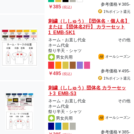
参考価格
￥385-
￥385
(税込)
1%ポイント
還元
刺繍（ししゅう）【団体名・個人名】
または 【団体名2行】 カラーセット
1 EMB-SK1
ネーム・お直し代金
その他
ネーム代金
祭り半天・シャツ
オールシーズン
男女共用
All
参考価格
￥495-
￥495
(税込)
1%ポイント
還元
刺繍（ししゅう）団体名 カラーセッ
ト3 EMB-S3
ネーム・お直し代金
その他
ネーム代金
祭り半天・シャツ
オールシーズン
男女共用
All
参考価格
￥385-