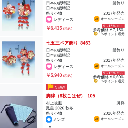
日本の歳時記
髪飾り
日本の歳時記
祭り小物
2017年発売
オールシーズン
レディース
All
9～15%
OFF
￥6,435
(税込)
参考価格
￥7,150-
1%ポイント
還元
七五三ペア飾り 8463
日本の歳時記
髪飾り
日本の歳時記
祭り小物
2017年発売
オールシーズン
レディース
All
9～15%
OFF
￥5,940
(税込)
参考価格
￥6,600-
1%ポイント
還元
NEW!
脚絆（8枚こはぜ） 105
村上被服
脚袢
鳳皇 2026 秋冬
祭り小物
2026年発売
オールシーズン
メンズ
All