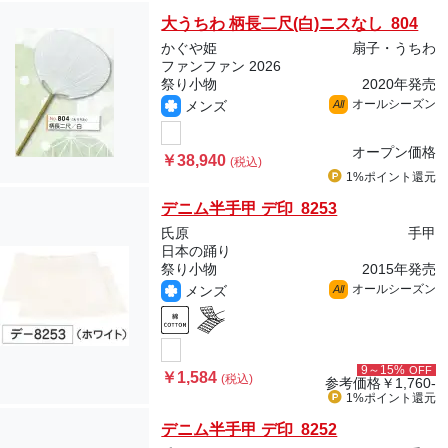
大うちわ 柄長二尺(白)ニスなし 804
かぐや姫
扇子・うちわ
ファンファン 2026
祭り小物
2020年発売
オールシーズン
メンズ
All
オープン価格
￥38,940
(税込)
1%ポイント
還元
デニム半手甲 デ印 8253
氏原
手甲
日本の踊り
祭り小物
2015年発売
オールシーズン
メンズ
All
9～15%
OFF
￥1,584
(税込)
参考価格
￥1,760-
1%ポイント
還元
デニム半手甲 デ印 8252