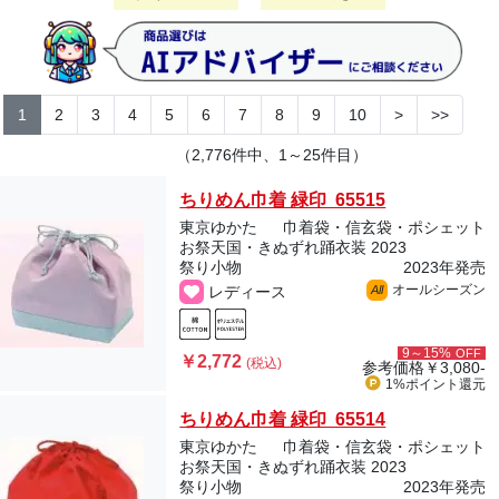
1
2
3
4
5
6
7
8
9
10
>
>>
（2,776件中、1～25件目）
ちりめん巾着 緑印 65515
東京ゆかた
巾着袋・信玄袋・ポシェット
お祭天国・きぬずれ踊衣装 2023
祭り小物
2023年発売
オールシーズン
レディース
All
9～15%
OFF
￥2,772
(税込)
参考価格
￥3,080-
1%ポイント
還元
ちりめん巾着 緑印 65514
東京ゆかた
巾着袋・信玄袋・ポシェット
お祭天国・きぬずれ踊衣装 2023
祭り小物
2023年発売