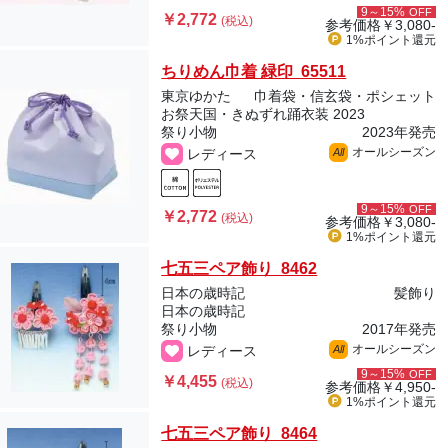
9～15%
OFF
￥2,772
(税込)
参考価格
￥3,080-
1%ポイント
還元
ちりめん巾着 緑印 65511
東京ゆかた
巾着袋・信玄袋・ポシェット
お祭天国・きぬずれ踊衣装 2023
祭り小物
2023年発売
オールシーズン
レディース
All
9～15%
OFF
￥2,772
(税込)
参考価格
￥3,080-
1%ポイント
還元
七五三ペア飾り 8462
日本の歳時記
髪飾り
日本の歳時記
祭り小物
2017年発売
オールシーズン
レディース
All
9～15%
OFF
￥4,455
(税込)
参考価格
￥4,950-
1%ポイント
還元
七五三ペア飾り 8464