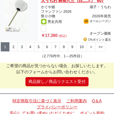
大うちわ 柄長尺三（白二ス） 607
かぐや姫
扇子・うちわ
ファンファン 2026
祭り小物
2026年発売
オールシーズン
男女共用
All
オープン価格
￥17,380
(税込)
1%ポイント
還元
1
2
3
4
5
6
7
8
9
10
>
>>
（2,776件中、1～25件目）
ご希望の商品が見つからない場合、お探しいたします。
以下のフォームからお問い合わせください。
商品探し／商品リクエスト受付
特定商取引法に基づく表示
ご利用案内
Q＆A
プライバシーポリシー
安心してお買い求めいただくために
ポイント規約