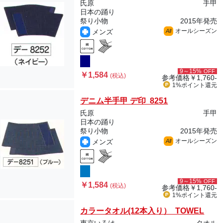
氏原
手甲
日本の踊り
祭り小物
2015年発売
オールシーズン
メンズ
All
9～15%
OFF
￥1,584
(税込)
参考価格
￥1,760-
1%ポイント
還元
デニム半手甲 デ印 8251
氏原
手甲
日本の踊り
祭り小物
2015年発売
オールシーズン
メンズ
All
9～15%
OFF
￥1,584
(税込)
参考価格
￥1,760-
1%ポイント
還元
カラータオル(12本入り） TOWEL