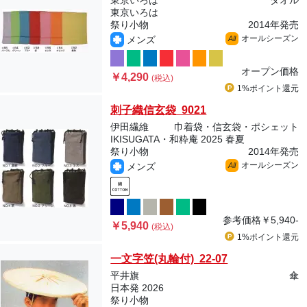
東京いろは
タオル
東京いろは
祭り小物
2014年発売
オールシーズン
メンズ
All
オープン価格
￥4,290
(税込)
1%ポイント
還元
刺子織信玄袋 9021
伊田繊維
巾着袋・信玄袋・ポシェット
IKISUGATA・和粋庵 2025 春夏
祭り小物
2014年発売
オールシーズン
メンズ
All
参考価格
￥5,940-
￥5,940
(税込)
1%ポイント
還元
一文字笠(丸輪付) 22-07
平井旗
傘
日本発 2026
祭り小物