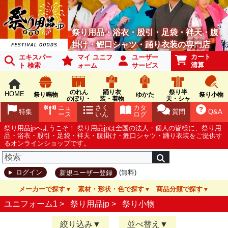
祭り用品・浴衣・股引・足袋・袢天・腹
掛け・鯉口シャツ・踊り衣装の専門店
カート
エキスパー
マイ ユニフ
ユーザー
清算
ト 検索
ォーム
サービス
のれん
踊り衣
祭り半
HOME
祭り鳴物
ゆかた
祭り小物
のぼり・
装・着物
天・シャ
旗
ツ
ニュ
さく
カタ
特集
質問
Q&A
ース
いん
ログ
祭り用品jpへようこそ！ 祭り用品jpは全国の法人・個人の皆様に、祭り用
品・浴衣・股引・足袋・袢天・腹掛け・鯉口シャツ・踊り衣装をご提供す
るオンラインショップです。
(無料)
ログイン
新規ユーザー登録
メーカーで探す
素材・形状・色で探す
商品分類で探す
ユニフォーム1 >
祭り用品jp
>
祭り小物
絞り込み
並べ替え