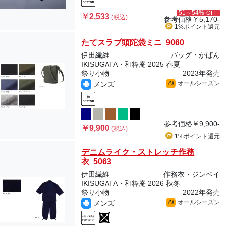
51～54%
OFF
￥2,533
(税込)
参考価格
￥5,170-
1%ポイント
還元
たてスラブ頭陀袋ミニ 9060
伊田繊維
バッグ・かばん
IKISUGATA・和粋庵 2025 春夏
祭り小物
2023年発売
オールシーズン
メンズ
All
参考価格
￥9,900-
￥9,900
(税込)
1%ポイント
還元
デニムライク・ストレッチ作務
衣 5063
伊田繊維
作務衣・ジンベイ
IKISUGATA・和粋庵 2026 秋冬
祭り小物
2022年発売
オールシーズン
メンズ
All