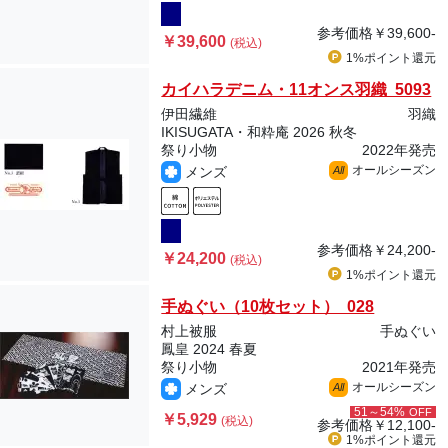
参考価格
￥39,600-
￥39,600
(税込)
1%ポイント
還元
カイハラデニム・11オンス羽織 5093
伊田繊維
羽織
IKISUGATA・和粋庵 2026 秋冬
祭り小物
2022年発売
オールシーズン
メンズ
All
参考価格
￥24,200-
￥24,200
(税込)
1%ポイント
還元
手ぬぐい（10枚セット） 028
村上被服
手ぬぐい
鳳皇 2024 春夏
祭り小物
2021年発売
オールシーズン
メンズ
All
51～54%
OFF
￥5,929
(税込)
参考価格
￥12,100-
1%ポイント
還元