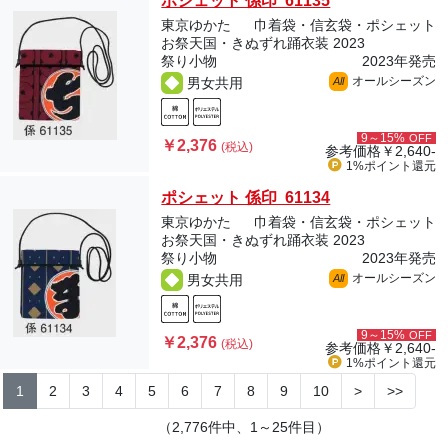
ポシェット 係印 61135
東京ゆかた
巾着袋・信玄袋・ポシェット
お祭天国・きぬずれ踊衣装 2023
祭り小物
2023年発売
オールシーズン
男女共用
All
9～15%
OFF
￥2,376
(税込)
参考価格
￥2,640-
1%ポイント
還元
ポシェット 係印 61134
東京ゆかた
巾着袋・信玄袋・ポシェット
お祭天国・きぬずれ踊衣装 2023
祭り小物
2023年発売
オールシーズン
男女共用
All
9～15%
OFF
￥2,376
(税込)
参考価格
￥2,640-
1%ポイント
還元
1
2
3
4
5
6
7
8
9
10
>
>>
（2,776件中、1～25件目）