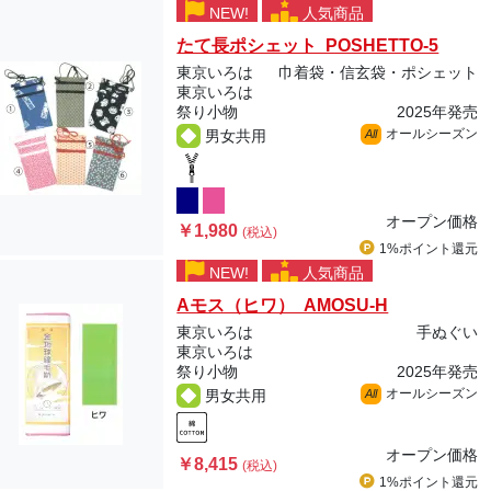
NEW!
人気商品
たて長ポシェット POSHETTO-5
東京いろは
巾着袋・信玄袋・ポシェット
東京いろは
祭り小物
2025年発売
オールシーズン
男女共用
All
オープン価格
￥1,980
(税込)
1%ポイント
還元
NEW!
人気商品
Aモス（ヒワ） AMOSU-H
東京いろは
手ぬぐい
東京いろは
祭り小物
2025年発売
オールシーズン
男女共用
All
オープン価格
￥8,415
(税込)
1%ポイント
還元