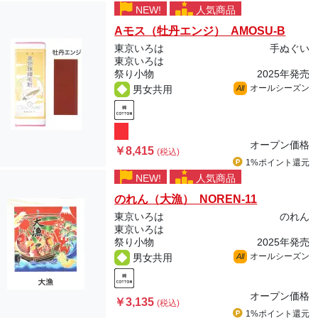
NEW!
人気商品
Aモス（牡丹エンジ） AMOSU-B
東京いろは
手ぬぐい
東京いろは
祭り小物
2025年発売
オールシーズン
男女共用
All
オープン価格
￥8,415
(税込)
1%ポイント
還元
NEW!
人気商品
のれん（大漁） NOREN-11
東京いろは
のれん
東京いろは
祭り小物
2025年発売
オールシーズン
男女共用
All
オープン価格
￥3,135
(税込)
1%ポイント
還元