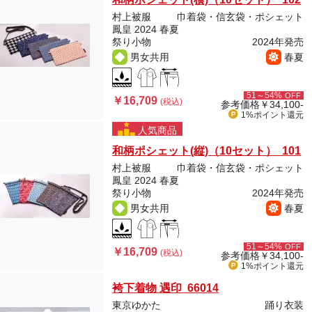
村上被服
巾着袋・信玄袋・ポシェット
鳳皇 2024 春夏
祭り小物
2024年発売
男女共用
春夏
51～54%
OFF
￥16,709
(税込)
参考価格
￥34,100-
1%ポイント
還元
人気商品
和柄ポシェット(縦)（10セット） 101
村上被服
巾着袋・信玄袋・ポシェット
鳳皇 2024 春夏
祭り小物
2024年発売
男女共用
春夏
51～54%
OFF
￥16,709
(税込)
参考価格
￥34,100-
1%ポイント
還元
袴下着物 遇印 66014
東京ゆかた
踊り衣装