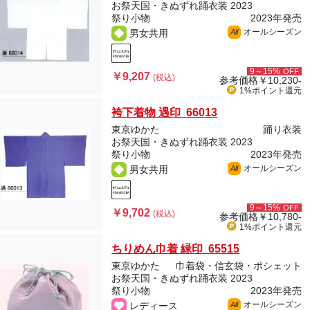
お祭天国・きぬずれ踊衣装 2023
祭り小物
2023年発売
オールシーズン
男女共用
All
9～15%
OFF
￥9,207
(税込)
参考価格
￥10,230-
1%ポイント
還元
袴下着物 遇印 66013
東京ゆかた
踊り衣装
お祭天国・きぬずれ踊衣装 2023
祭り小物
2023年発売
オールシーズン
男女共用
All
9～15%
OFF
￥9,702
(税込)
参考価格
￥10,780-
1%ポイント
還元
ちりめん巾着 緑印 65515
東京ゆかた
巾着袋・信玄袋・ポシェット
お祭天国・きぬずれ踊衣装 2023
祭り小物
2023年発売
オールシーズン
レディース
All