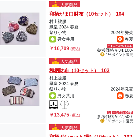
人気商品
和柄がま口財布（10セット） 104
村上被服
鳳皇 2024 春夏
祭り小物
2024年発売
男女共用
春夏
51～54%
OFF
￥16,709
(税込)
参考価格
￥34,100-
1%ポイント
還元
人気商品
和柄財布（10セット） 103
村上被服
鳳皇 2024 春夏
祭り小物
2024年発売
男女共用
春夏
51～54%
OFF
￥13,475
(税込)
参考価格
￥27,500-
1%ポイント
還元
人気商品
和柄ポシェット(横)（10セット） 102