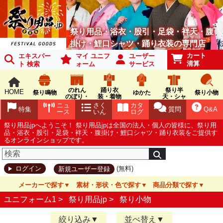
祭り用品・浴衣・股引・足袋・袢天・腹
掛け・鯉口シャツ・踊り衣装の専門店
カート
エキスパー
マイ ユニフ
ユーザー
清算
ト 検索
ォーム
サービス
のれん
踊り衣
祭り半
HOME
祭り鳴物
ゆかた
祭り小物
のぼり・
装・着物
天・シャ
旗
ツ
ニュ
さく
カタ
特集
質問
Q&A
ース
いん
ログ
祭り用品jpへようこそ！ 祭り用品jpは全国の法人・個人の皆様に、祭り用
品・浴衣・股引・足袋・袢天・腹掛け・鯉口シャツ・踊り衣装をご提供す
るオンラインショップです。
(無料)
ログイン
新規ユーザー登録
メーカーで探す
素材・形状・色で探す
商品分類で探す
ユニフォーム1 >
祭り用品jp
>
祭り小物
絞り込み
並べ替え