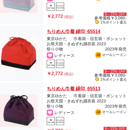
9～15%
OFF
￥2,772
(税込)
参考価格
￥3,080-
1%ポイント
還元
ちりめん巾着 緑印 65514
東京ゆかた
巾着袋・信玄袋・ポシェット
お祭天国・きぬずれ踊衣装 2023
祭り小物
2023年発売
オールシーズン
レディース
All
9～15%
OFF
￥2,772
(税込)
参考価格
￥3,080-
1%ポイント
還元
ちりめん巾着 緑印 65513
東京ゆかた
巾着袋・信玄袋・ポシェット
お祭天国・きぬずれ踊衣装 2023
祭り小物
2023年発売
オールシーズン
レディース
All
9～15%
OFF