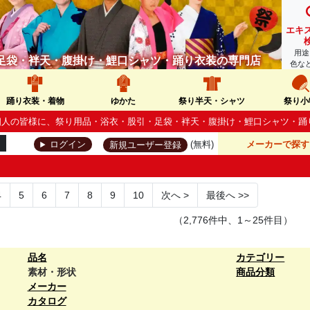
エキ
用途
足袋・袢天・腹掛け・鯉口シャツ・踊り衣装の専門店
色な
踊り衣装・着物
ゆかた
祭り半天・シャツ
祭り小
人・個人の皆様に、祭り用品・浴衣・股引・足袋・袢天・腹掛け・鯉口シャツ・
(無料)
メーカーで探す
ログイン
新規ユーザー登録
4
5
6
7
8
9
10
次へ
>
最後へ
>>
（2,776件中、1～25件目）
品名
カテゴリー
素材・形状
商品分類
メーカー
カタログ