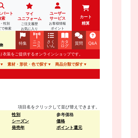
スパート
ユーザー
マイ
カート
検索
サービス
ユニフォーム
精算
・性別
お客様情報
ご注文履歴
どで検索
ポイント
お気に入り
ニュ
さく
カタ
特集
質問
Q&A
物
ース
いん
ログ
踊り衣装をご提供するオンラインショップです。
素材・形状・色で探す
商品分類で探す
項目名をクリックして並び替えできます。
性別
参考価格
シーズン
価格
発売年
ポイント還元