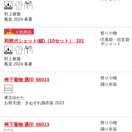
村上被服
鳳皇 2024 春夏
人気商品
祭り小物
巾着袋・信玄袋
和柄ポシェット(縦)（10セット） 101
ポシェット
村上被服
鳳皇 2024 春夏
祭り小物
袴下着物 遇印 66014
踊り衣装
東京ゆかた
お祭天国・きぬずれ踊衣装 2023
祭り小物
袴下着物 遇印 66013
踊り衣装