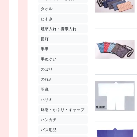
タオル
たすき
煙草入れ・携帯入れ
提灯
手甲
手ぬぐい
のぼり
のれん
羽織
ハサミ
鉢巻・かぶり・キャップ
ハンカチ
バス用品