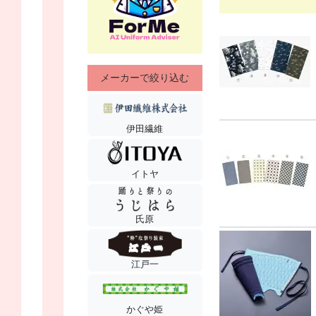
メーカーで絞り込む
伊田繊維
イトヤ
氏原
江戸一
かぐや姫