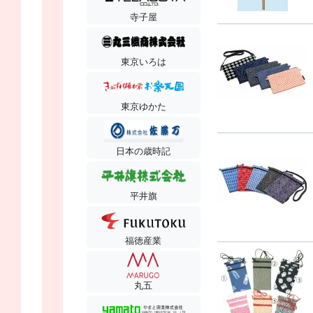
寺子屋
東京いろは
東京ゆかた
日本の歳時記
平井旗
福徳産業
丸五