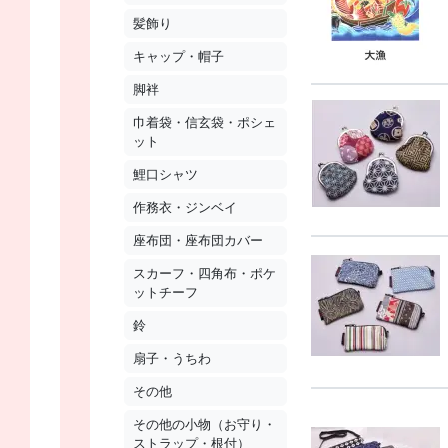
髪飾り
キャップ・帽子
脚袢
巾着袋・信玄袋・ポシェ
ット
鯉口シャツ
作務衣・ジンベイ
座布団・座布団カバー
スカーフ・四角布・ポケ
ットチーフ
鈴
扇子・うちわ
その他
その他の小物（お守り・
ストラップ・根付）