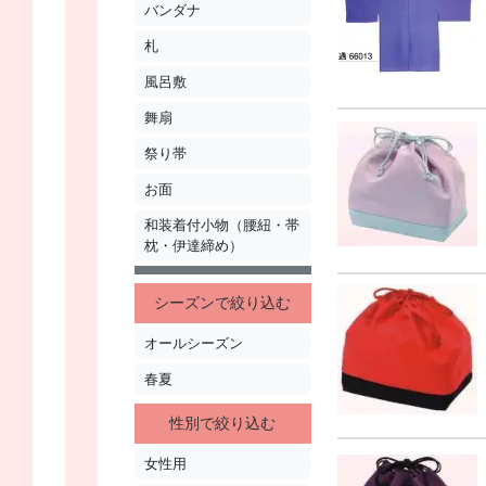
バンダナ
札
風呂敷
舞扇
祭り帯
お面
和装着付小物（腰紐・帯
枕・伊達締め）
シーズンで絞り込む
オールシーズン
春夏
性別で絞り込む
女性用