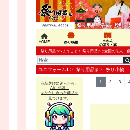
祭り用品・浴衣・股引・
のれん
HOME
祭り鳴物
のぼり・旗
祭り用品jpへようこそ！ 祭り用品jpは全国の法
ユニフォーム1 >
祭り用品jp
>
祭り小物
1
2
3
商品選びに迷ったら、
AIに相談！
あなたに合った商品を
見つけます。