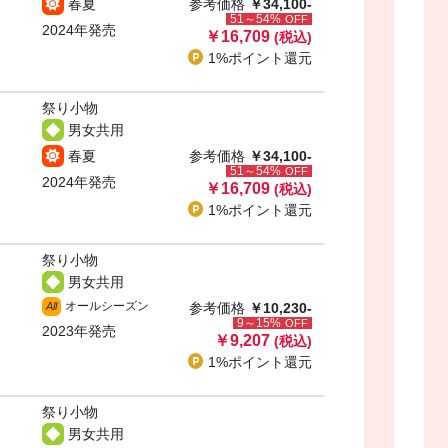
春夏
参考価格
￥34,100-
51～54%
OFF
2024年発売
￥16,709
(税込)
1%ポイント
還元
祭り小物
男女共用
・
春夏
参考価格
￥34,100-
51～54%
OFF
2024年発売
￥16,709
(税込)
1%ポイント
還元
祭り小物
男女共用
オールシーズン
All
参考価格
￥10,230-
9～15%
OFF
2023年発売
￥9,207
(税込)
1%ポイント
還元
祭り小物
男女共用