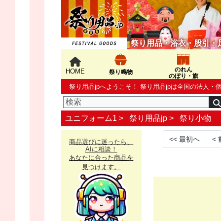
祭り用品・浴衣・股引・
のれん
HOME
祭り鳴物
のぼり・旗
祭り用品jpへようこそ！ 祭り用品jpは全国の法
ユニフォーム1 >
祭り用品jp
>
祭り小物
<<
最初へ
<
商品選びに迷ったら、
AIに相談！
あなたに合った商品を
見つけます。