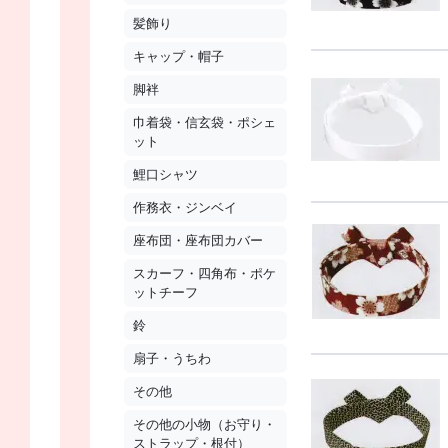
髪飾り
キャップ・帽子
脚袢
巾着袋・信玄袋・ポシェ
ット
鯉口シャツ
作務衣・ジンベイ
座布団・座布団カバー
スカーフ・四角布・ポケ
ットチーフ
鈴
扇子・うちわ
その他
その他の小物（お守り・
ストラップ・根付）