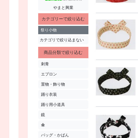
やまと興業
カテゴリーで絞り込む
祭り小物
カテゴリで絞り込まない
商品分類で絞り込む
刺青
エプロン
置物・飾り物
踊り衣装
踊り用小道具
鏡
傘
バッグ・かばん