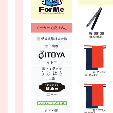
メーカーで絞り込む
伊田繊維
イトヤ
氏原
江戸一
かぐや姫