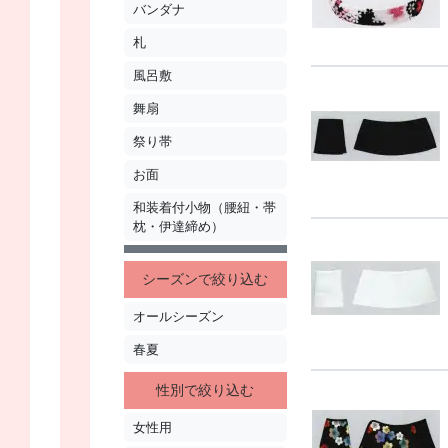
バンダナ
札
風呂敷
舞扇
祭り帯
お面
和装着付小物（腰紐・帯
枕・伊達締め）
シーズンで絞り込む
オールシーズン
春夏
性別で絞り込む
女性用