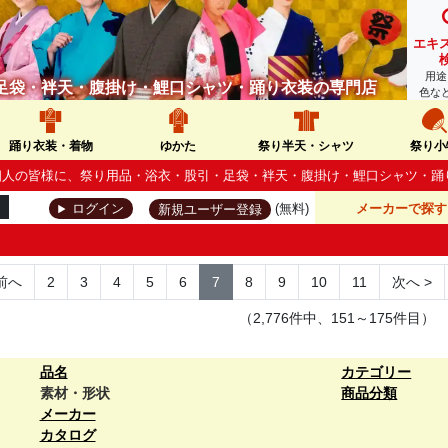
エキ
用途
足袋・袢天・腹掛け・鯉口シャツ・踊り衣装の専門店
色な
踊り衣装・着物
ゆかた
祭り半天・シャツ
祭り小
人・個人の皆様に、祭り用品・浴衣・股引・足袋・袢天・腹掛け・鯉口シャツ・
(無料)
メーカーで探す
ログイン
新規ユーザー登録
前へ
2
3
4
5
6
7
8
9
10
11
次へ
>
（2,776件中、151～175件目）
品名
カテゴリー
素材・形状
商品分類
メーカー
カタログ