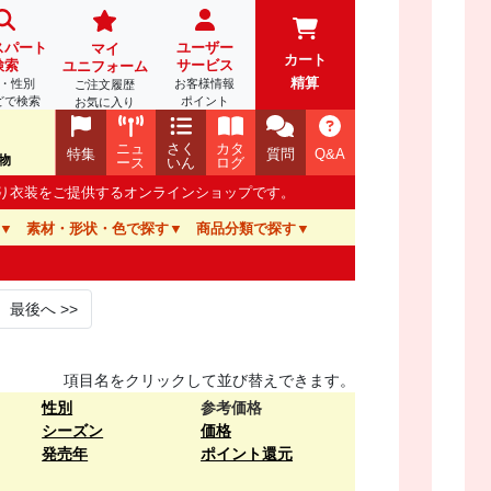
スパート
ユーザー
マイ
カート
検索
サービス
ユニフォーム
精算
・性別
お客様情報
ご注文履歴
どで検索
ポイント
お気に入り
ニュ
さく
カタ
特集
質問
Q&A
物
ース
いん
ログ
踊り衣装をご提供するオンラインショップです。
素材・形状・色で探す
商品分類で探す
最後へ
>>
項目名をクリックして並び替えできます。
性別
参考価格
シーズン
価格
発売年
ポイント還元